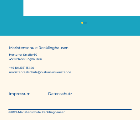
Maristenschule Recklinghausen
Hertener Straße 60
45657 Recklinghausen
+49 (0) 2361 15440
maristenrealschule@bistum-muenster.de
Museumsmobil zum Mitmachen
Impressum
Datenschutz
©2024 Maristenschule Recklinghausen