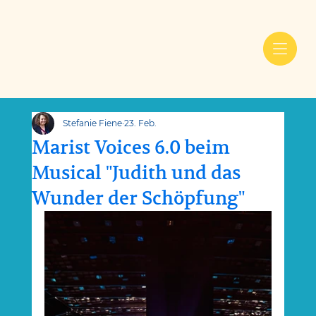
Stefanie Fiene
23. Feb.
Marist Voices 6.0 beim
Musical "Judith und das
Wunder der Schöpfung"