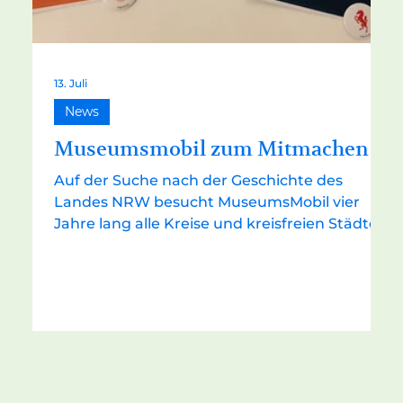
13. Juli
News
Museumsmobil zum Mitmachen
Auf der Suche nach der Geschichte des
Landes NRW besucht MuseumsMobil vier
Jahre lang alle Kreise und kreisfreien Städte
in NRW. Am 8.7. besuchte die Klasse 7b das
Mobil vom Haus der Geschichte NRW auf
dem Marktplatz mitten in Recklinghausen. In
verschiedenen thematischen Gruppen
machte sich die Klasse auf die Suche nach
der Geschichte hinter bestimmten
Ausstellungsstücken im Container. So
erfuhren die Schüler und Schülerinnen,