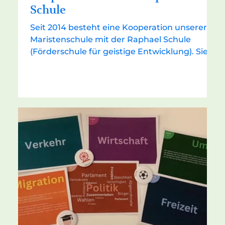
Schule
Seit 2014 besteht eine Kooperation unserer
Maristenschule mit der Raphael Schule
(Förderschule für geistige Entwicklung). Sie
ist ein Baustein des freiwilligen
Sozialprojektes, das jährlich für die
Schülerinnen und Schüler der achten Klassen
angeboten wird. In diesem Schuljahr haben
sich sechs Schülerinnen einmal wöchentlich
im Schulstandort Wasserbank getroffen. Wir
haben gespielt, gebacken, den
Weihnachtsmarkt besucht, gemeinsam Sport
getrieben, waren Eisessen, vor allem ab