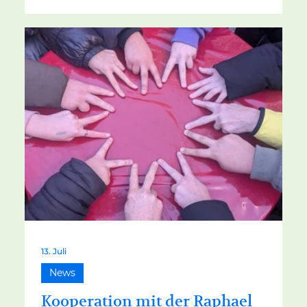
Erziehungsberechtigte beigetragen haben.
Vorab schon einmal Danke dafür. Als Schule
blicken wir zurück auf den stimmungsvollen
Abschluss der 10. Klassen, den aktivierenden
Projekttag „Weltmeisterschaft der Vielfalt“,
entspannte Tage wie den Beachday, aber
auch an die schlauchenden Hitzetage im J
13. Juli
News
Kooperation mit der Raphael