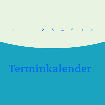
1
2
3
4
5
Terminkalender