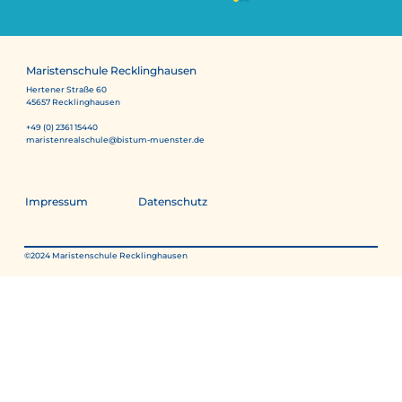
Maristenschule Recklinghausen
Hertener Straße 60
45657 Recklinghausen
+49 (0) 2361 15440
maristenrealschule@bistum-muenster.de
Museumsmobil zum Mitmachen
Impressum
Datenschutz
©2024 Maristenschule Recklinghausen