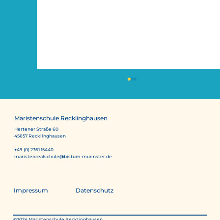
Maristenschule Recklinghausen
Hertener Straße 60
45657 Recklinghausen
+49 (0) 2361 15440
maristenrealschule@bistum-muenster.de
Museumsmobil zum Mitmachen
Impressum
Datenschutz
©2024 Maristenschule Recklinghausen